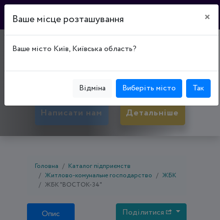
×
Ваше місце розташування
"ВОСТОК-34"
Ваше місто Київ, Київська область?
50093, Дніпропетровська обл., Кривий Ріг,
Довгинцівський р-н, вул. Лісового, буд. 23
Відміна
Виберіть місто
Так
Написати нам
Детальніше
Головна
Каталог підприємств
Житлово-комунальне господарство
ЖБК
ЖБК "ВОСТОК-34"
Поділитися
Опис