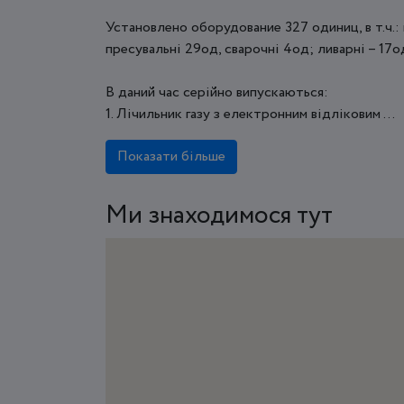
Установлено оборудование 327 одиниц, в т.ч.:
пресувальні 29од, сварочні 4од; ливарні – 17о
В даний час серійно випускаються:
1. Лічильник газу з електронним відліковим ...
Показати більше
Ми знаходимося тут