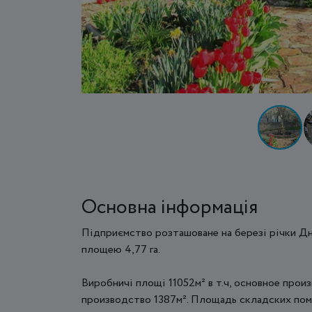
Основна інформація
Підприємство розташоване на березі річки Дн
площею 4,77 га.
Виробничі площі 11052м² в т.ч, основное прои
производство 1387м². Площадь складских поме