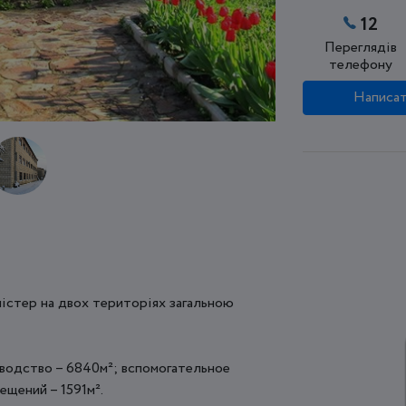
12
Переглядів
телефону
Написат
істер на двох територіях загальною
зводство – 6840м²; вспомогательное
щений – 1591м².