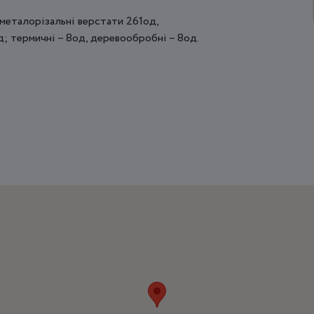
 металорізальні верстати 261од,
д; термичні – 8од, деревообробні – 8од.