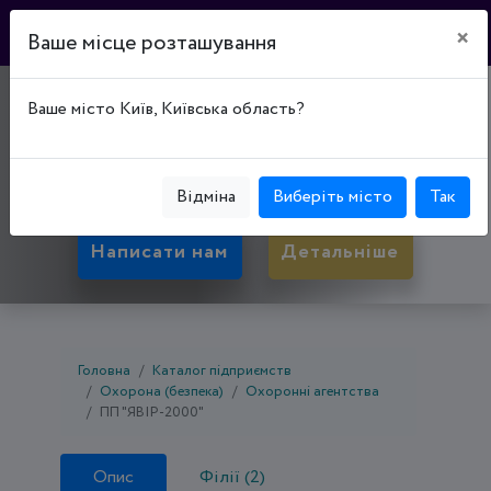
×
Ваше місце розташування
"ЯВІР-2000"
Ваше місто Київ, Київська область?
36007, Полтавська обл., Полтава, вул. Степана
Кондратенка, буд. 6
Відміна
Виберіть місто
Так
Написати нам
Детальніше
Головна
Каталог підприємств
Охорона (безпека)
Охоронні агентства
ПП "ЯВІР-2000"
Опис
Філії (2)