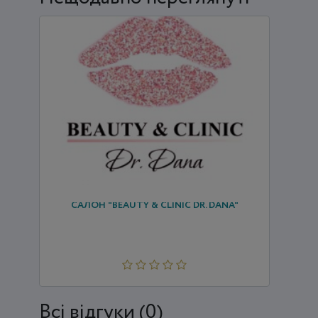
САЛОН "BEAUTY & СLINIС DR. DANA"
Всi відгуки (0)