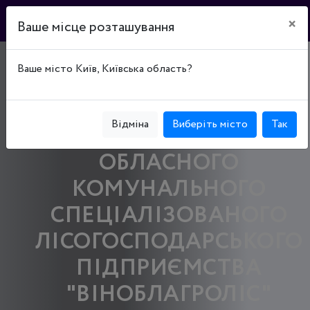
×
Ваше місце розташування
ПІДПРИЄМСТВО
Ваше місто Київ, Київська область?
"БЕРШАДСЬКИЙ
РАЙАГРОЛІС"
Відміна
Виберіть місто
Так
ВІННИЦЬКОГО
ОБЛАСНОГО
КОМУНАЛЬНОГО
СПЕЦІАЛІЗОВАНОГО
ЛІСОГОСПОДАРСЬКОГО
ПІДПРИЄМСТВА
"ВІНОБЛАГРОЛІС"