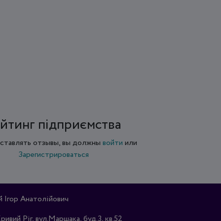
йтинг підприємства
ставлять отзывы, вы должны
войти
или
Зарегистрироваться
Ігор Анатолійович
Кривий Ріг, вул.Маршака, буд.3, кв.52