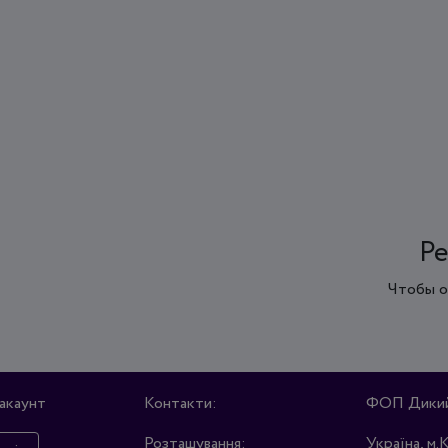
Ре
Чтобы о
акаунт
Контакти:
ФОП Дикий 
Розташування:
Україна, м.