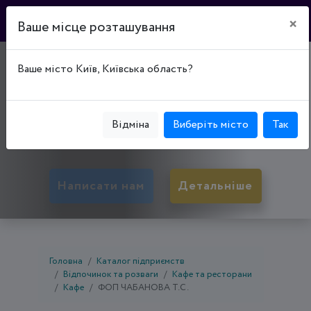
×
Ваше місце розташування
КАВ"ЯРНЯ
Ваше місто Київ, Київська область?
"СOFFEEМОЛКА"
50053, Дніпропетровська обл., Кривий Ріг,
Відміна
Виберіть місто
Так
Покровський р-н, вул. Мусоргського, буд. 7
Написати нам
Детальніше
Головна
Каталог підприємств
Відпочинок та розваги
Кафе та ресторани
Кафе
ФОП ЧАБАНОВА Т.С.