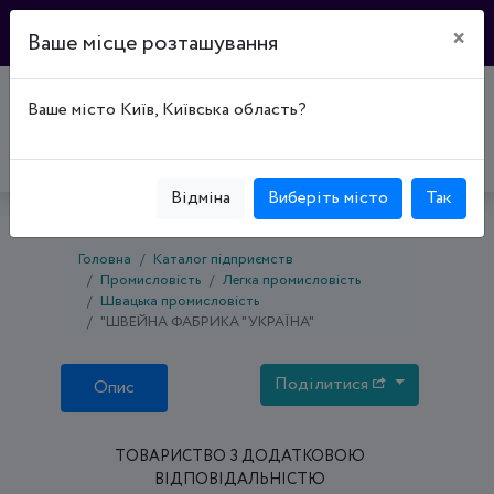
×
Ваше місце розташування
Ваше місто Київ, Київська область?
Відміна
Виберіть місто
Так
Головна
Каталог підприємств
Промисловість
Легка промисловість
Швацька промисловість
"ШВЕЙНА ФАБРИКА "УКРАЇНА"
Поділитися
Опис
ТОВАРИСТВО З ДОДАТКОВОЮ
ВІДПОВІДАЛЬНІСТЮ