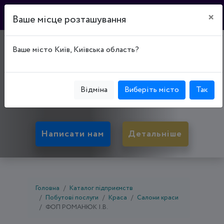
×
Ваше місце розташування
INROOM BEAUTY
Ваше місто Київ, Київська область?
SALON
50074, Дніпропетровська обл., Кривий Ріг,
Відміна
Виберіть місто
Так
Металургійний р-н, просп. Миру, буд. 17
Написати нам
Детальніше
Головна
Каталог підприємств
Побутові послуги
Краса
Салони краси
ФОП РОМАНЮК І.В.