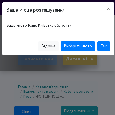
×
Ваше місце розташування
КАФЕ "ВОДОЛІЙ"
Ваше місто Київ, Київська область?
50089, Дніпропетровська обл., Кривий Ріг,
Тернівський р-н, вул. Маршака, буд. 14А
Відміна
Виберіть місто
Так
Написати нам
Детальніше
Головна
Каталог підприємств
Відпочинок та розваги
Кафе та ресторани
Кафе
ФОП ШИПОШ А.Л.
Поділитися
Опис