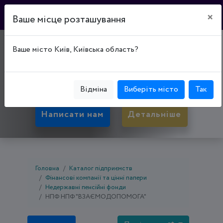
×
Ваше місце розташування
"ЛІГА ПЕНСІЯ"
Ваше місто Київ, Київська область?
04112, Київська обл., Київ, Шевченківський р-
н, вул. Парково-Сирецька, буд. 23
Відміна
Виберіть місто
Так
Написати нам
Детальніше
Головна
Каталог підприємств
Фінансові компанії та цінні папери
Недержавні пенсійні фонди
НПФ НПФ "ВЗАЄМОДОПОМОГА"