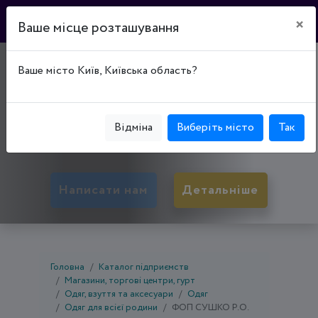
×
Ваше місце розташування
МАГАЗИН
Ваше місто Київ, Київська область?
"МЕГАПОЛИС"
50053, Дніпропетровська обл., Кривий Ріг,
Відміна
Виберіть місто
Так
Покровський р-н, вул. Мусоргського, буд. 19А
Написати нам
Детальніше
Головна
Каталог підприємств
Магазини, торгові центри, гурт
Одяг, взуття та аксесуари
Одяг
Одяг для всієї родини
ФОП СУШКО Р.О.