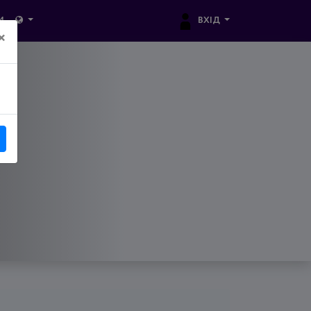
ВХІД
И
×