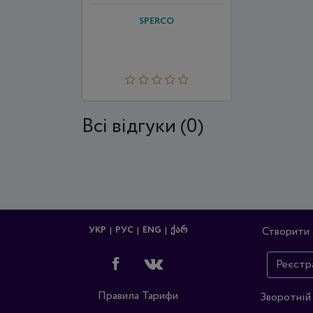
SPERCO
Всi відгуки (0)
УКР
РУС
ENG
ᲥᲐᲠ
Створити 
Реєстр
Правила
Тарифи
Зворотній 