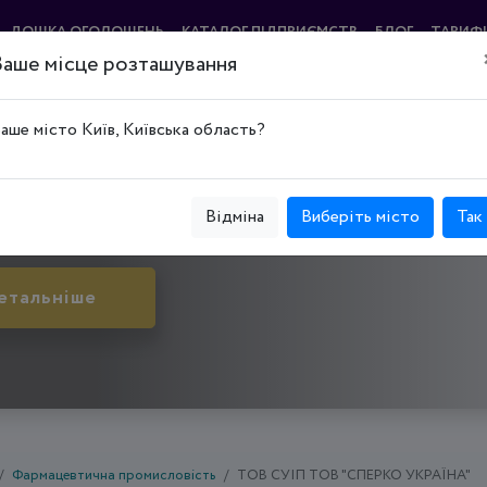
ДОШКА ОГОЛОШЕНЬ
КАТАЛОГ ПІДПРИЄМСТВ
БЛОГ
ТАРИФ
Ваше місце розташування
аше місто Київ, Київська область?
цький р-н, вул. 600-річчя, буд. 25
Відміна
Виберіть місто
Так
етальніше
Фармацевтична промисловість
ТОВ СУІП ТОВ "СПЕРКО УКРАЇНА"