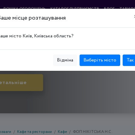
ДОШКА ОГОЛОШЕНЬ
КАТАЛОГ ПІДПРИЄМСТВ
БЛОГ
ТАРИФ
Ваше місце розташування
"
аше місто Київ, Київська область?
ий Ріг, Металургійний р-н, пл. Молодіжна, буд. 1,
Відміна
Виберіть місто
Так
етальніше
озваги
Кафе та ресторани
Кафе
ФОП НІКІТСЬКА Н.С.