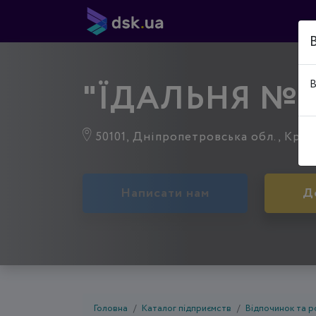
"ЇДАЛЬНЯ №1
В
50101, Дніпропетровська обл., Крив
Написати нам
Д
Головна
Каталог підприємств
Відпочинок та р