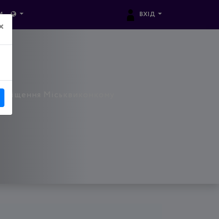
ВХІД
И
×
 Приміщення Міськвиконкому