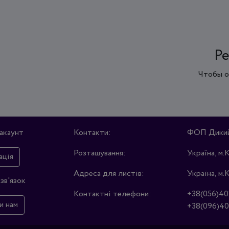
Ре
Чтобы о
акаунт
Контакти:
ФОП Дикий 
Розташування:
Україна, м.
ація
Адреса для листів:
Україна, м.
зв'язок
Контактні телефони:
+38(056)40
и нам
+38(096)40