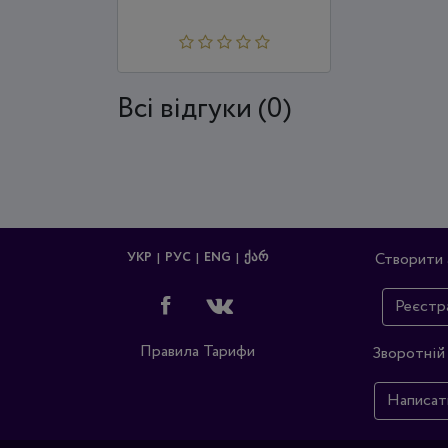
Всi відгуки (0)
УКР
РУС
ENG
ᲥᲐᲠ
Створити 
Реєстр
Правила
Тарифи
Зворотній 
Написат