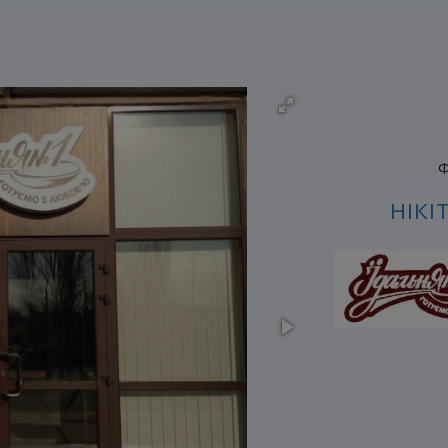
Ф
НІКІ