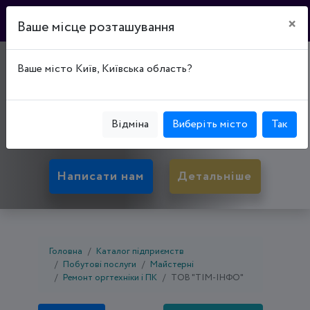
×
Ваше місце розташування
"ТІМ-ІНФО"
Ваше місто Київ, Київська область?
25006, Кіровоградська обл., Кропивницький,
Подільський р-н, вул. Братів Ельворті, буд. 2,
Відміна
Виберіть місто
Так
Офіс 601
Написати нам
Детальніше
Головна
Каталог підприємств
Побутові послуги
Майстерні
Ремонт оргтехніки і ПК
ТОВ "ТІМ-ІНФО"