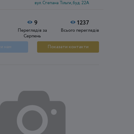
вул. Степана Тільги, буд. 22А
9
1237
Переглядів за
Всього переглядів
Серпень
и нам
Показати контакти