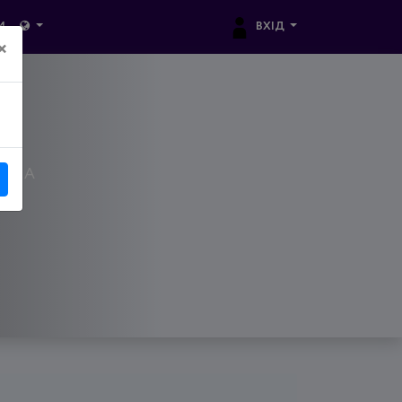
ВХІД
И
×
. 22А