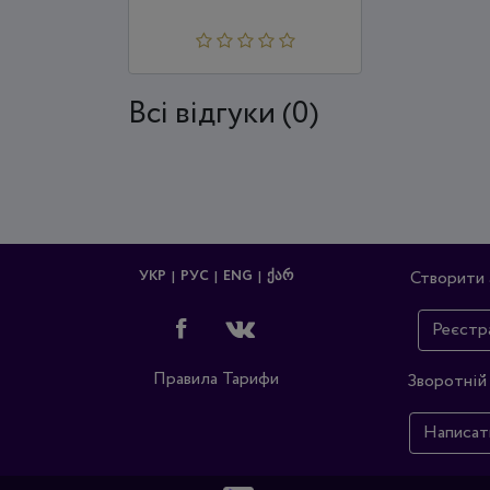
Всi відгуки (0)
УКР
РУС
ENG
ᲥᲐᲠ
Створити 
Реєстр
Правила
Тарифи
Зворотній 
Написат