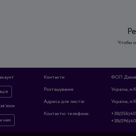
Ре
Чтобы о
акаунт
Контакти:
ФОП Дикий 
Розташування:
Україна, м.
ація
Адреса для листів:
Україна, м.
зв'язок
Контактні телефони:
+38(056)40
и нам
+38(096)40