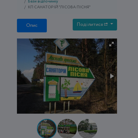
Бази відпочинку
КП САНАТОРІЙ "ЛІСОВА ПІСНЯ"
Поділитися
Опис