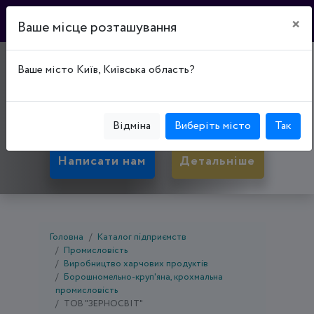
×
Ваше місце розташування
"ЗЕРНОСВІТ"
Ваше місто Київ, Київська область?
21050, Вінницька обл., Вінниця, Вінницький р-
н, вул. Гонти, буд. 88
Відміна
Виберіть місто
Так
Написати нам
Детальніше
Головна
Каталог підприємств
Промисловість
Виробництво харчових продуктів
Борошномельно-круп'яна, крохмальна
промисловість
ТОВ "ЗЕРНОСВІТ"