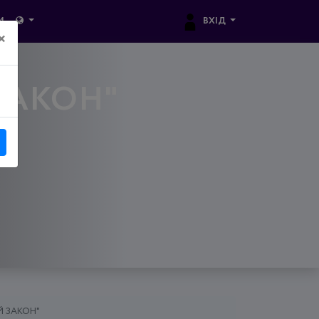
ВХІД
И
×
ЗАКОН"
Й ЗАКОН"