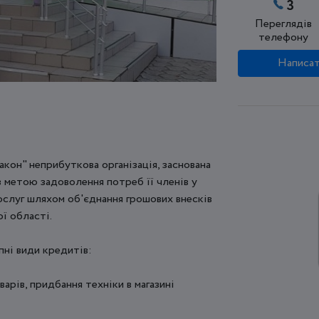
3
Переглядів
телефону
Написат
кон" неприбуткова організація, заснована
 метою задоволення потреб її членів у
ослуг шляхом об'єднання грошових внесків
ї області.
пні види кредитів:
арів, придбання техніки в магазині