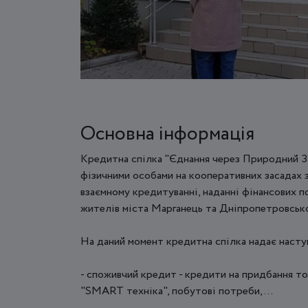
Основна інформація
Кредитна спілка "Єднання через Природний За
фізичними особами на кооперативних засадах з
взаємному кредитуванні, наданні фінансових п
жителів міста Марганець та Дніпропетровсько
На даний момент кредитна спілка надає насту
- cпоживчий кредит - кредити на придбання тов
"SMART техніка", побутові потреби, ...