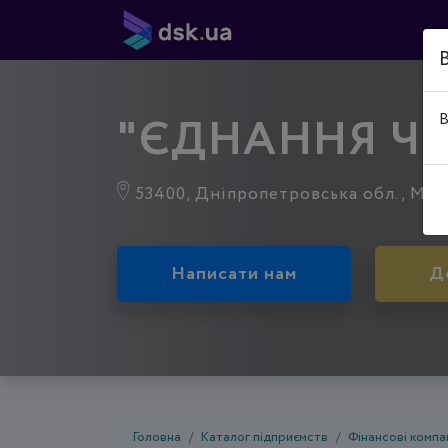
"ЄДНАННЯ Ч
В
53400, Дніпропетровська обл., Марга
Написати нам
Д
Головна
Каталог підприємств
Фінансові компан