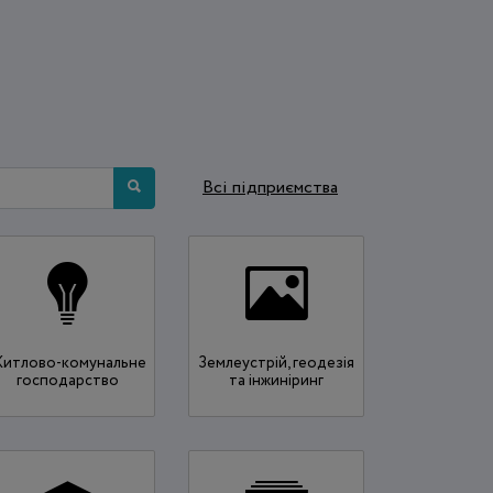
Всi підприємства
итлово-комунальне
Землеустрій, геодезія
господарство
та інжиніринг