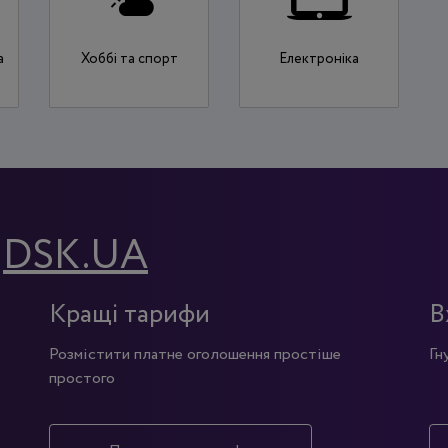
а
Хоббі та спорт
Електроніка
у
DSK.UA
Кращі тарифи
В
Розмістити платне оголошення простіше
Гн
простого