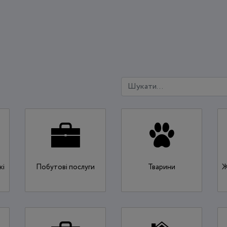
кі
Побутові послуги
Тварини
Ж