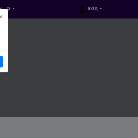
ВХІД
И
×