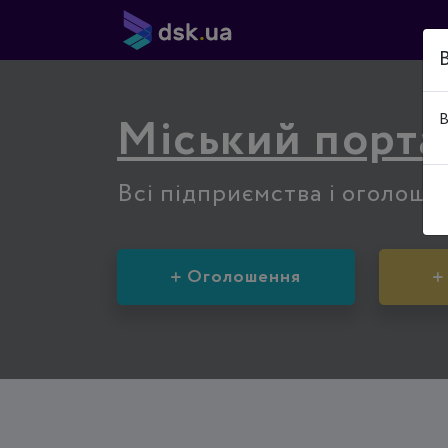
Міський порта
В
Всі підприємства і оголоше
Оголошення