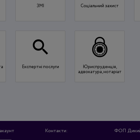
ЗМІ
Соціальний захист
та
Експертні послуги
Юриспруденція,
адвокатура, нотаріат
акаунт
Контакти:
ФОП Дикий 