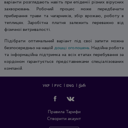
варіанти розглядають навіть при епідемії різних вірусних
захворювань. Робочий процес може передбачати
прибирання трави та чагарників, збір врожаю, роботу в
теплицях. Заробітна платня залежить переважно від
фізичної витривалості.
Підібрати оптимальний варіант під свої запити можна
безпосередньо на нашій
дошці оголошень
. Надійна робота
та інформаційна підтримка на всіх етапах перебування за
кордоном гарантується представниками спеціалізованих
компаній.
УКР
РУС
ENG
ᲥᲐᲠ
Правила
Тарифи
Створити акаунт