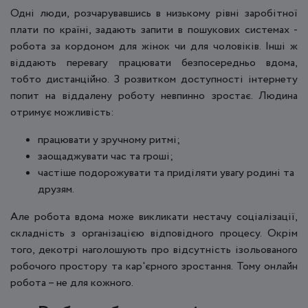
Одні люди, розчарувавшись в низькому рівні заробітної
плати по країні, задають запити в пошукових системах -
робота за кордоном для жінок чи для чоловіків. Інші ж
віддають перевагу працювати безпосередньо вдома,
тобто дистанційно. З розвитком доступності інтернету
попит на віддалену роботу невпинно зростає. Людина
отримує можливість:
працювати у зручному ритмі;
заощаджувати час та гроші;
частіше подорожувати та приділяти увагу родині та
друзям.
Але робота вдома може викликати нестачу соціалізації,
складність з організацією відповідного процесу. Окрім
того, декотрі наголошують про відсутність ізольованого
робочого простору та кар'єрного зростання. Тому онлайн
робота – не для кожного.