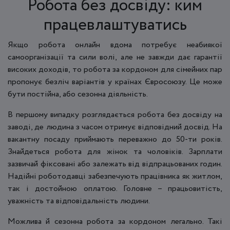
Робота без досвіду: ким
працевлаштуватись
Якщо робота онлайн вдома потребує неабиякої
самоорганізації та сили волі, але не завжди дає гарантії
високих доходів, то робота за кордоном для сімейних пар
пропонує безліч варіантів у країнах Євросоюзу. Це може
бути постійна, або сезонна діяльність.
В першому випадку розглядається робота без досвіду на
заводі, де людина з часом отримує відповідний досвід. На
вакантну посаду приймають переважно до 50-ти років.
Знайдеться робота для жінок та чоловіків. Зарплати
зазвичай фіксовані або залежать від відпрацьованих годин.
Надійні роботодавці забезпечують працівника як житлом,
так і достойною оплатою. Головне – працьовитість,
уважність та відповідальність людини.
Можлива й сезонна робота за кордоном легально. Такі