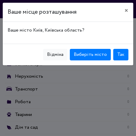
×
Ваше місце розташування
Ваше місто Київ, Київська область?
Головна
Дошка оголошень
Робота
Категорії:
Відміна
Виберіть місто
Так
Усі категорії
Нерухомість
0
Транспорт
0
Робота
0
Тварини
0
Дім та сад
0