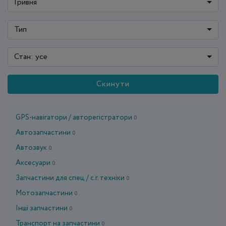
Гривня
Тип
Стан: усе
Скинути
GPS-навігатори / авторегістратори
0
Автозапчастини
0
Автозвук
0
Аксесуари
0
Запчастини для спец / с.г. техніки
0
Мотозапчастини
0
Інші запчастини
0
Транспорт на запчастини
0