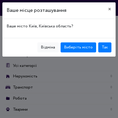
×
Ваше місце розташування
Ваше місто Київ, Київська область?
Головна
Дошка оголошень
Транспорт
Запчастини для транспорту і аксесуари
Транспорт на запчастини
Відміна
Виберіть місто
Так
Категорії:
Усі категорії
Нерухомість
0
Транспорт
0
Робота
0
Тварини
0