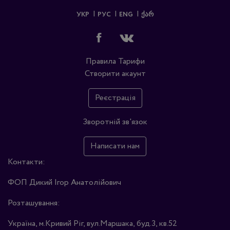
УКР
РУС
ENG
ᲥᲐᲠ
Правила
Тарифи
Створити акаунт
Реєстрація
Зворотній зв'язок
Написати нам
Контакти:
ФОП Дикий Ігор Анатолійович
Розташування:
Україна, м.Кривий Ріг, вул.Маршака, буд.3, кв.52