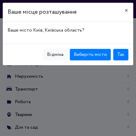
×
Ваше місце розташування
Ваше місто Київ, Київська область?
Головна
Дошка оголошень
Транспорт
Категорії:
Відміна
Виберіть місто
Так
Усі категорії
Нерухомість
0
Транспорт
0
Робота
0
Тварини
0
Дім та сад
0