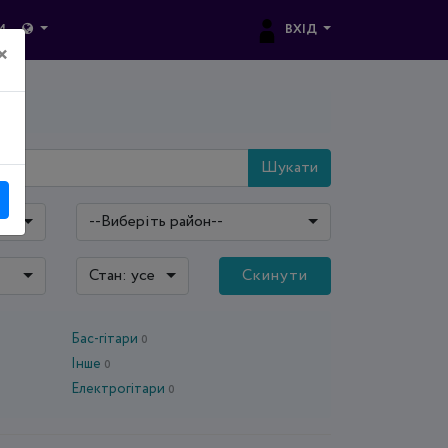
ВХІД
И
×
Шукати
--Виберіть район--
Стан: усе
Скинути
Бас-гітари
0
Інше
0
Електрогітари
0