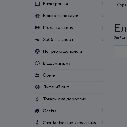
Електроніка
0
Сорт
Бізнес та послуги
0
Ел
Мода та стиль
0
Знайден
Хоббі та спорт
0
Потрібна допомога
0
Віддам дарма
0
Обмін
0
Дитячий світ
0
Товари для дорослих
0
Освіта
0
Спеціалізоване харчування
0