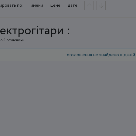
ировать по:
имени
цене
дате
ектрогітари :
о 0 оголошень
оголошення не знайдено в даній 