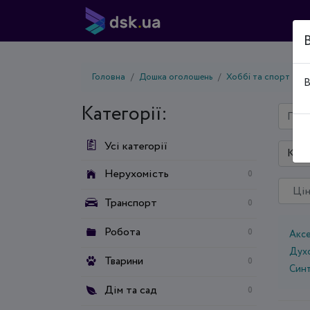
Головна
Дошка оголошень
Хоббі та спорт
М
В
Категорії:
Усі категорії
Київ
Нерухомість
0
Транспорт
0
Робота
0
Акс
Духо
Тварини
0
Син
Дім та сад
0