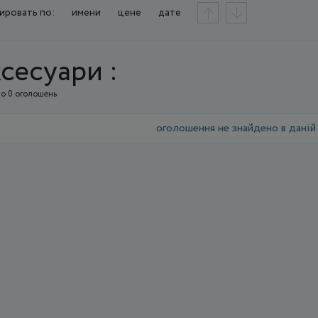
ировать по:
имени
цене
дате
сесуари :
о 0 оголошень
оголошення не знайдено в даній 