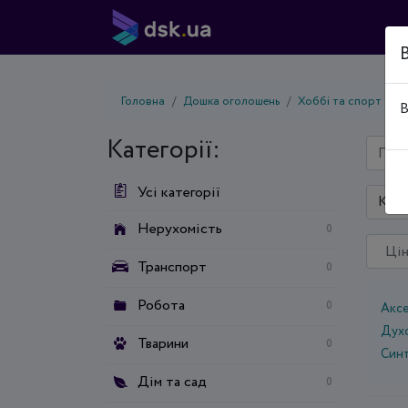
Головна
Дошка оголошень
Хоббі та спорт
М
В
Категорії:
Усі категорії
Київ
Нерухомість
0
Транспорт
0
Робота
0
Акс
Духо
Тварини
0
Син
Дім та сад
0