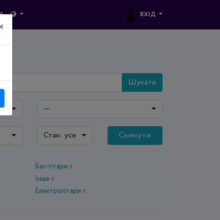
ВХІД
И
×
Шукати
—
Стан: усе
Скинути
Бас-гітари
0
Інше
0
Електрогітари
0