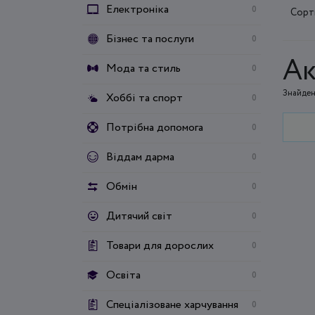
Електроніка
0
Сорт
Бізнес та послуги
0
Ак
Мода та стиль
0
Знайден
Хоббі та спорт
0
Потрібна допомога
0
Віддам дарма
0
Обмін
0
Дитячий світ
0
Товари для дорослих
0
Освіта
0
Спеціалізоване харчування
0