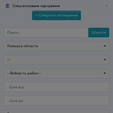
Спеціалізоване харчування
0
+ Створити оголошення
Шукати
Київська область
—
--Виберіть район--