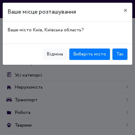
×
Ваше місце розташування
Ваше місто Київ, Київська область?
Головна
Дошка оголошень
Нерухомість
Продаж нерухомості
Продаж комерційних об'єктів
Продаж виробничих приміщень
Відміна
Виберіть місто
Так
Категорії:
Усі категорії
Нерухомість
0
Транспорт
0
Робота
0
Тварини
0