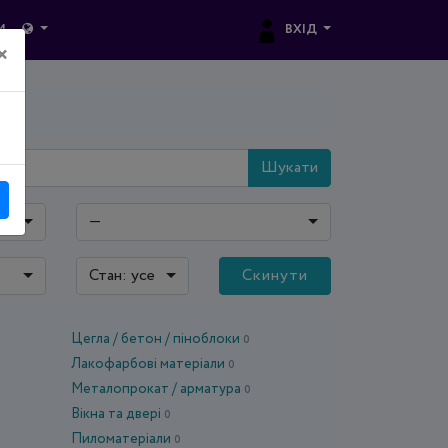
ВХІД
И
×
Шукати
—
Стан: усе
Скинути
Цегла / бетон / піноблоки
0
Лакофарбові матеріали
0
Металопрокат / арматура
0
Вікна та двері
0
Пиломатеріали
0