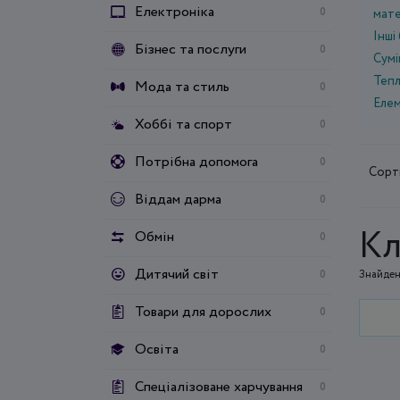
Електроніка
0
мат
Інші
Бізнес та послуги
0
Сумі
Тепл
Мода та стиль
0
Елем
Хоббі та спорт
0
Потрібна допомога
0
Сорт
Віддам дарма
0
Кл
Обмін
0
Дитячий світ
0
Знайден
Товари для дорослих
0
Освіта
0
Спеціалізоване харчування
0