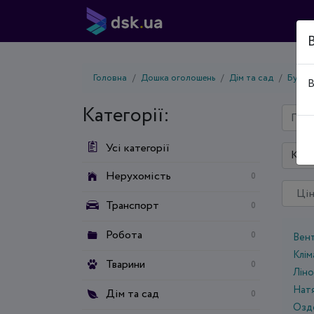
Головна
Дошка оголошень
Дім та сад
Будів
В
Категорії:
Усі категорії
Київ
Нерухомість
0
Транспорт
0
Робота
0
Вен
Клі
Тварини
0
Ліно
Натя
Дім та сад
0
Оздо