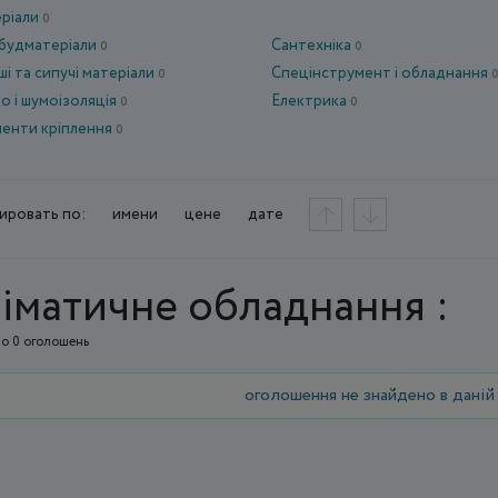
еріали
0
 будматеріали
Сантехніка
0
0
ші та сипучі матеріали
Спецінструмент і обладнання
0
о і шумоізоляція
Електрика
0
0
енти кріплення
0
ировать по:
имени
цене
дате
іматичне обладнання :
о 0 оголошень
оголошення не знайдено в даній 