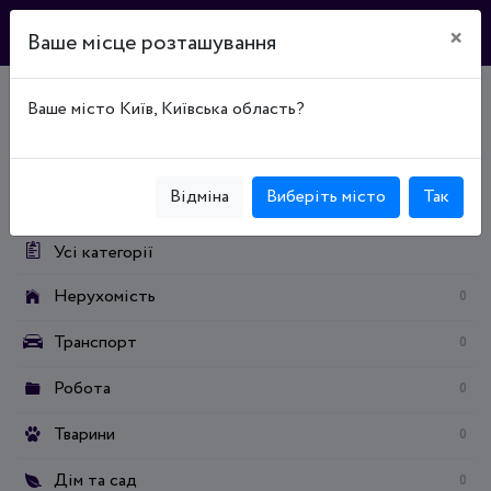
×
Ваше місце розташування
Ваше місто Київ, Київська область?
Головна
Дошка оголошень
Бізнес та послуги
Розробка сайтів та програм
Створення сайтів
Категорії:
Відміна
Виберіть місто
Так
Усі категорії
Нерухомість
0
Транспорт
0
Робота
0
Тварини
0
Дім та сад
0