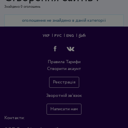
Знайдено 0 оголошень
оголошення не знайдено в даній категорії
УКР
РУС
ENG
ᲥᲐᲠ
Правила
Тарифи
Створити акаунт
Реєстрація
Зворотній зв'язок
Написати нам
Контакти: