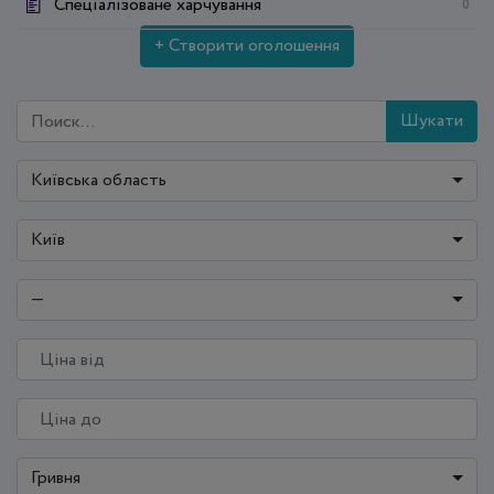
Спеціалізоване харчування
0
+ Створити оголошення
Шукати
Київська область
Київ
—
Гривня