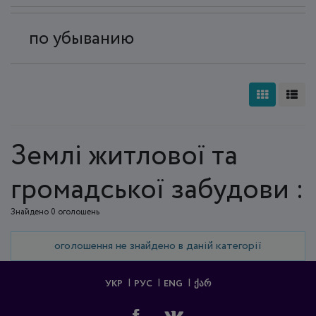
по убыванию
Землі житлової та
громадської забудови :
Знайдено 0 оголошень
оголошення не знайдено в даній категорії
УКР
РУС
ENG
ᲥᲐᲠ