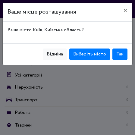
×
Ваше місце розташування
Ваше місто Київ, Київська область?
Головна
Дошка оголошень
Нерухомість
Продаж нерухомості
Продаж земельних ділянок
Землі житлової та громадської забудови
Відміна
Виберіть місто
Так
Категорії:
Усі категорії
Нерухомість
0
Транспорт
0
Робота
0
Тварини
0