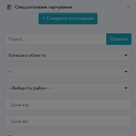
Спеціалізоване харчування
0
+ Створити оголошення
Шукати
Київська область
—
--Виберіть район--