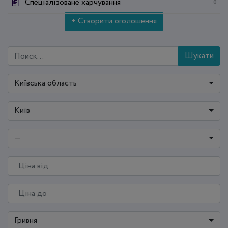
Спеціалізоване харчування
0
+ Створити оголошення
Шукати
Київська область
Київ
—
Гривня