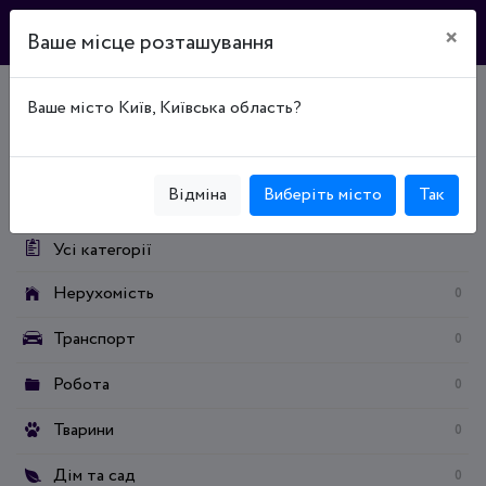
×
Ваше місце розташування
Ваше місто Київ, Київська область?
Головна
Дошка оголошень
Дім та сад
Меблі
Меблі для спальні
Категорії:
Відміна
Виберіть місто
Так
Усі категорії
Нерухомість
0
Транспорт
0
Робота
0
Тварини
0
Дім та сад
0