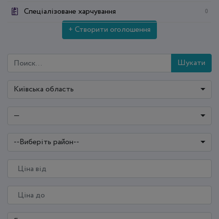
Спеціалізоване харчування
0
+ Створити оголошення
Шукати
Київська область
—
--Виберіть район--