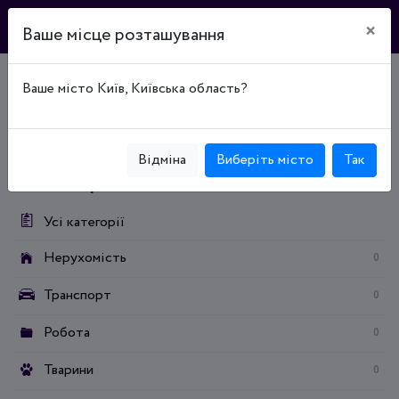
×
Ваше місце розташування
Ваше місто Київ, Київська область?
Головна
Дошка оголошень
Нерухомість
Оренда нерухомості
Оренда земельних ділянок
Землі рекреаційного призначення
Відміна
Виберіть місто
Так
Категорії:
Усі категорії
Нерухомість
0
Транспорт
0
Робота
0
Тварини
0