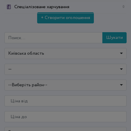
Спеціалізоване харчування
0
+ Створити оголошення
Шукати
Київська область
—
--Виберіть район--