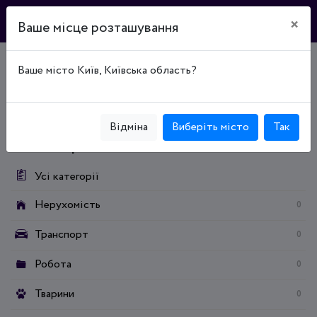
×
Ваше місце розташування
Ваше місто Київ, Київська область?
Головна
Дошка оголошень
Нерухомість
Продаж нерухомості
Продаж гаражів / стоянок
Продаж місць на паркінгу/ парковці
Відміна
Виберіть місто
Так
Категорії:
Усі категорії
Нерухомість
0
Транспорт
0
Робота
0
Тварини
0