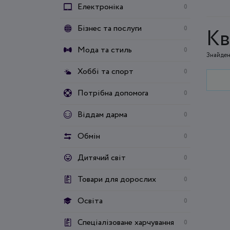
Електроніка
0
Бізнес та послуги
0
Кв
Мода та стиль
0
Знайден
Хоббі та спорт
0
Потрібна допомога
0
Віддам дарма
0
Обмін
0
Дитячий світ
0
Товари для дорослих
0
Освіта
0
Спеціалізоване харчування
0