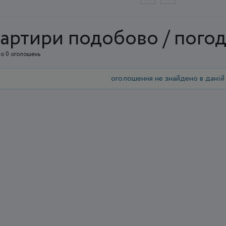
артири подобово / погод
о 0 оголошень
оголошення не знайдено в даній 