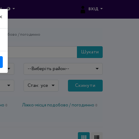
ВХІД
И
×
одобово / погодинно
Шукати
--Виберіть район--
Стан: усе
Скинути
нно
Ліжко-місця подобово / погодинно
0
0