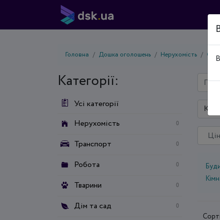
Головна
Дошка оголошень
Нерухомість
Оре
В
Категорії:
Усі категорії
Київ
Нерухомість
0
Транспорт
0
Робота
0
Буд
Кімн
Тварини
0
Дім та сад
0
Сорт