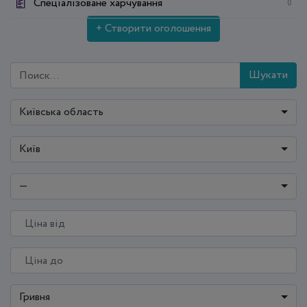
Спеціалізоване харчування
0
+ Створити оголошення
Шукати
Київська область
Київ
—
Гривня