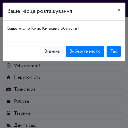
×
Ваше місце розташування
Ваше місто Київ, Київська область?
Головна
Дошка оголошень
Мода та стиль
Косметологія і парфумерія
Категорії:
Відміна
Виберіть місто
Так
Усі категорії
Нерухомість
0
Транспорт
0
Робота
0
Тварини
0
Дім та сад
0