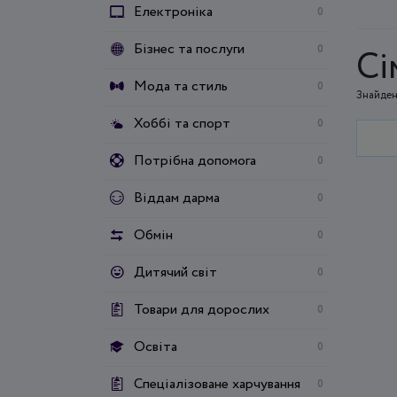
Електроніка
0
Бізнес та послуги
0
Сі
Мода та стиль
0
Знайден
Хоббі та спорт
0
Потрібна допомога
0
Віддам дарма
0
Обмін
0
Дитячий світ
0
Товари для дорослих
0
Освіта
0
Спеціалізоване харчування
0