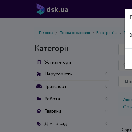
Головна
Дошка оголошень
Електроніка
Теле
В
Категорії:
Усі категорії
Київ
Нерухомість
0
Транспорт
0
Робота
0
Аксе
Сім-
Тварини
0
Дім та сад
0
Сорт