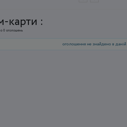
м-карти :
о 0 оголошень
оголошення не знайдено в даній 