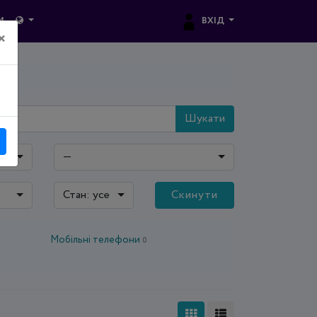
ВХІД
И
×
Шукати
—
Стан: усе
Скинути
Мобільні телефони
0