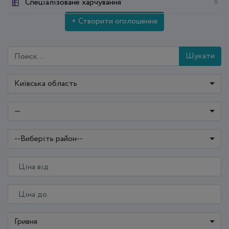
Спеціалізоване харчування
0
+ Створити оголошення
Шукати
Київська область
—
--Виберіть район--
Гривня