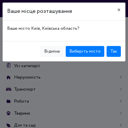
×
Ваше місце розташування
Ваше місто Київ, Київська область?
Головна
Дошка оголошень
Дитячий світ
Товари для школярів
Категорії:
Відміна
Виберіть місто
Так
Усі категорії
Нерухомість
0
Транспорт
0
Робота
0
Тварини
0
Дім та сад
0