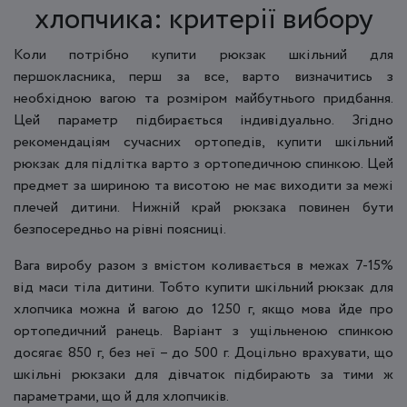
хлопчика: критерії вибору
Коли потрібно купити рюкзак шкільний для
першокласника, перш за все, варто визначитись з
необхідною вагою та розміром майбутнього придбання.
Цей параметр підбирається індивідуально. Згідно
рекомендаціям сучасних ортопедів, купити шкільний
рюкзак для підлітка варто з ортопедичною спинкою. Цей
предмет за шириною та висотою не має виходити за межі
плечей дитини. Нижній край рюкзака повинен бути
безпосередньо на рівні поясниці.
Вага виробу разом з вмістом коливається в межах 7-15%
від маси тіла дитини. Тобто купити шкільний рюкзак для
хлопчика можна й вагою до 1250 г, якщо мова йде про
ортопедичний ранець. Варіант з ущільненою спинкою
досягає 850 г, без неї – до 500 г. Доцільно врахувати, що
шкільні рюкзаки для дівчаток підбирають за тими ж
параметрами, що й для хлопчиків.