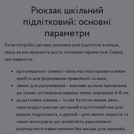
Рюкзак шкільний
підлітковий: основні
параметри
Коли потрібні шкільні рюкзаки для підлітків хлопців,
перш за все врахують шість головних параметрів. Серед
них наявність:
ортопедичної спинки – вона має повторювати вигин
хребта для формування правильної осанки;
лямок для регулювання – важливе щільне прилягання
до спини, оптимальна ширина лямок дорівнює 6-8 см;
додаткових кишень – їх має бути не менше двох,
один відділ рюкзак шкільний підлітковий має для
важких підручників, а другий – для легких зошитів та
інших аксесуарів, що дозволить раціонально
розподілити навантаження без шкоди для здоров’я;