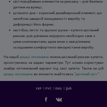
світловідбивних елементів на рюкзаку – для безпеки
дитини на вулиці;
щільного дна – корисний дизайнерський елемент, що
запобігає швидкій зношуваності виробу та
деформації його форми;
застібки, петлі та зручної ручки - купити шкільний
рюкзак для дівчинки недорого необхідно саме з
цими компонентами, адже вони є невід’ємними
складовими комфортного використання виробу.
На нашій
дошці оголошень
можна шкільний рюкзак купити,
орієнтуючись на задані параметри. Тут кожен користувач
знайде оптимальний варіант під свої запити. Також на цій
дошці оголошень
ви зможете знайти весь "
дитячий світ
".
УКР
РУС
ENG
ᲥᲐᲠ