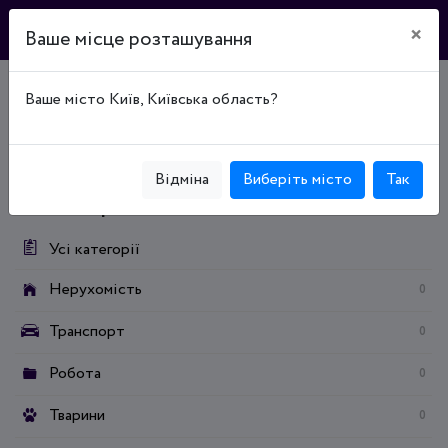
×
Ваше місце розташування
Ваше місто Київ, Київська область?
Головна
Дошка оголошень
Дім та сад
Будівництво / ремонт
Оздоблювальні та облицювальні матеріали
Відміна
Виберіть місто
Так
Категорії:
Усі категорії
Нерухомість
0
Транспорт
0
Робота
0
Тварини
0