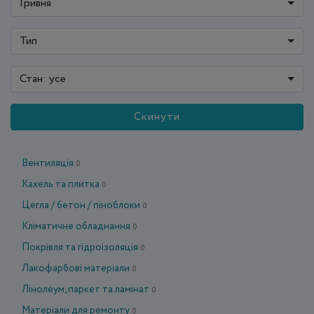
Гривня
Тип
Стан: усе
Скинути
Вентиляція
0
Кахель та плитка
0
Цегла / бетон / піноблоки
0
Кліматичне обладнання
0
Покрівля та гідроізоляція
0
Лакофарбові матеріали
0
Лінолеум, паркет та ламінат
0
Матеріали для ремонту
0