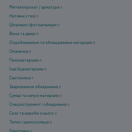
Металопрокат / арматура
0
Натяжні стелі
0
Шпалери і фотошпалери
0
Вікна та двері
0
Оздоблювальні та облицювальні матеріали
0
Опалення
0
Пиломатеріали
0
Інші будматеріали
0
Сантехніка
0
Зварювальне обладнання
0
Суміші та сипучі матеріали
0
Спецінструмент і обладнання
0
Скло та вироби з нього
0
Тепло і шумоізоляція
0
Електрика
0