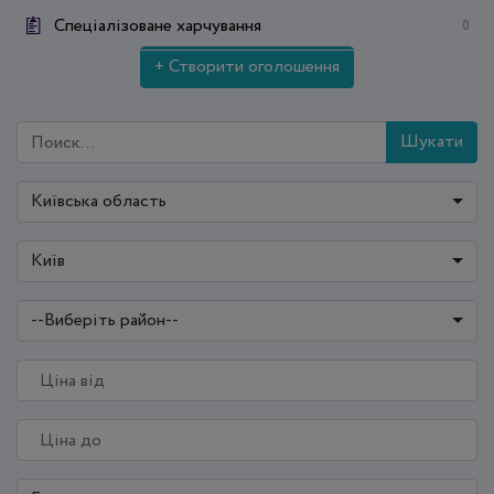
Спеціалізоване харчування
0
+ Створити оголошення
Шукати
Київська область
Київ
--Виберіть район--