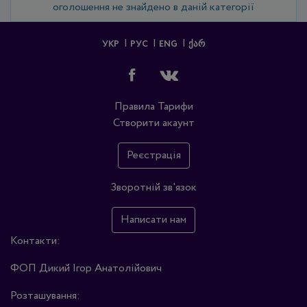
оголошення не знайдено в даній категорії
УКР
РУС
ENG
ᲥᲐᲠ
Правила
Тарифи
Створити акаунт
Реєстрація
Зворотній зв'язок
Написати нам
Контакти:
ФОП Дикий Ігор Анатолійович
Розташування: