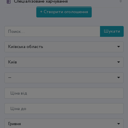
Спеціалізоване харчування
0
+ Створити оголошення
Шукати
Київська область
Київ
—
Гривня