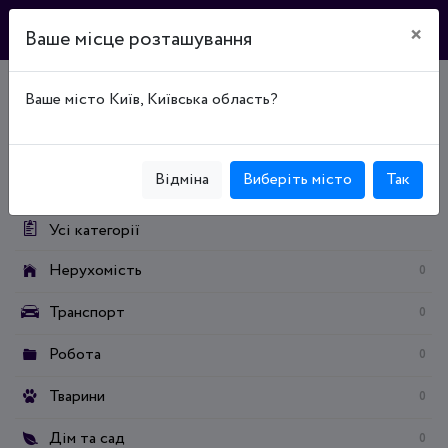
×
Ваше місце розташування
Ваше місто Київ, Київська область?
Головна
Дошка оголошень
Дім та сад
Меблі
Меблі для передпокою
Категорії:
Відміна
Виберіть місто
Так
Усі категорії
Нерухомість
0
Транспорт
0
Робота
0
Тварини
0
Дім та сад
0