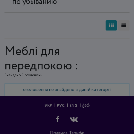
по убыванию
Меблі для
передпокою :
Знайдено 0 оголошень
оголошення не знайдено в даній категорії
УКР
РУС
ENG
ᲥᲐᲠ
Правила
Тарифи