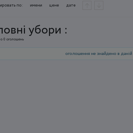
ировать по:
имени
цене
дате
ловні убори :
о 0 оголошень
оголошення не знайдено в даній 