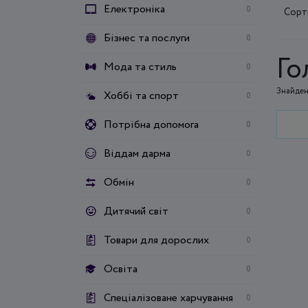
Електроніка
0
Сорт
Бізнес та послуги
0
Го
Мода та стиль
0
Знайден
Хоббі та спорт
0
Потрібна допомога
0
Віддам дарма
0
Обмін
0
Дитячий світ
0
Товари для дорослих
0
Освіта
0
Спеціалізоване харчування
0