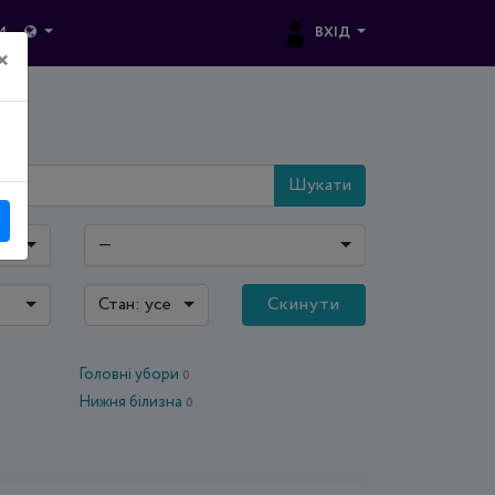
ВХІД
И
×
Шукати
—
Стан: усе
Скинути
Головні убори
0
Нижня білизна
0