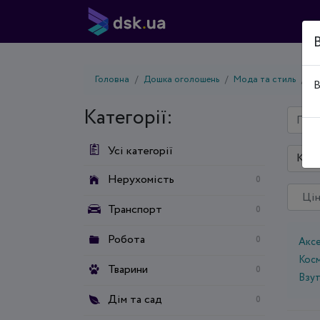
Головна
Дошка оголошень
Мода та стиль
Го
В
Категорії:
Усі категорії
Київ
Нерухомість
0
Транспорт
0
Робота
0
Акс
Косм
Тварини
0
Взу
Дім та сад
0