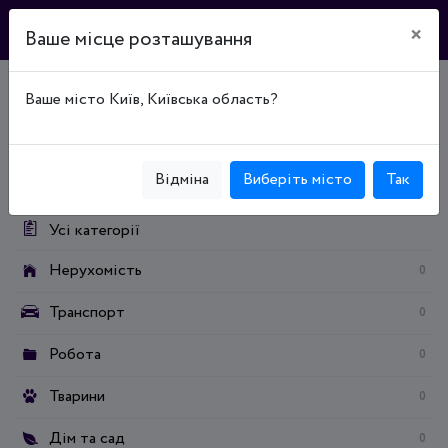
×
Ваше місце розташування
Ваше місто Київ, Київська область?
Головна
Дошка оголошень
Бізнес та послуги
Реклама, поліграфія, дизайн
Категорії:
Відміна
Виберіть місто
Так
Усі категорії
Нерухомість
0
Транспорт
0
Робота
0
Тварини
0
Дім та сад
0