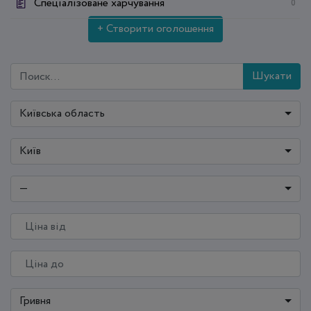
Спеціалізоване харчування
0
+ Створити оголошення
Шукати
Київська область
Київ
—
Гривня