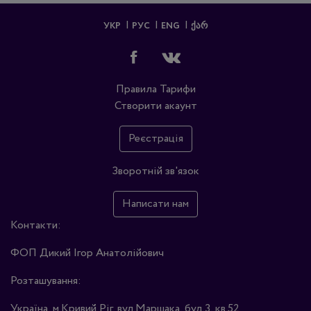
УКР
РУС
ENG
ᲥᲐᲠ
Правила
Тарифи
Створити акаунт
Реєстрація
Зворотній зв'язок
Написати нам
Контакти:
ФОП Дикий Ігор Анатолійович
Розташування:
Україна, м.Кривий Ріг, вул.Маршака, буд.3, кв.52