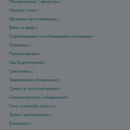
Металопрокат / арматура
0
Натяжні стелі
0
Шпалери і фотошпалери
0
Вікна та двері
0
Оздоблювальні та облицювальні матеріали
0
Опалення
0
Пиломатеріали
0
Інші будматеріали
0
Сантехніка
0
Зварювальне обладнання
0
Суміші та сипучі матеріали
0
Спецінструмент і обладнання
0
Скло та вироби з нього
0
Тепло і шумоізоляція
0
Електрика
0