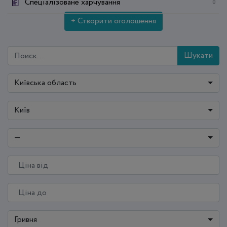
Спеціалізоване харчування
0
+ Створити оголошення
Шукати
Київська область
Київ
—
Гривня