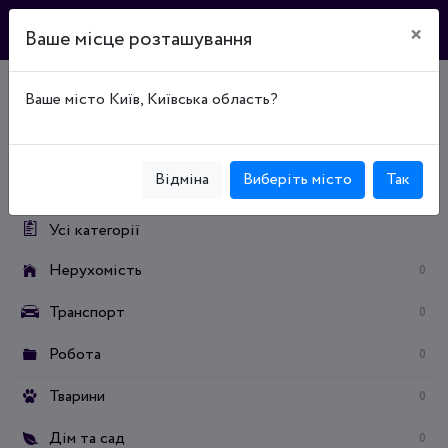
×
Ваше місце розташування
Ваше місто Київ, Київська область?
Головна
Дошка оголошень
Дім та сад
Будівництво / ремонт
Покрівля та гідроізоляція
Категорії:
Відміна
Виберіть місто
Так
Усі категорії
Нерухомість
0
Транспорт
0
Робота
0
Тварини
0
Дім та сад
0