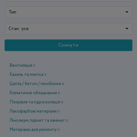
Тип
Стан: усе
Скинути
Вентиляція
0
Кахель та плитка
0
Цегла / бетон / піноблоки
0
Кліматичне обладнання
0
Покрівля та гідроізоляція
0
Лакофарбові матеріали
0
Лінолеум, паркет та ламінат
0
Матеріали для ремонту
0