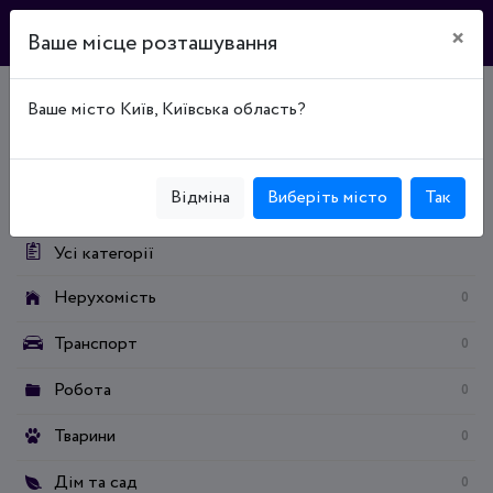
×
Ваше місце розташування
Ваше місто Київ, Київська область?
Головна
Дошка оголошень
Транспорт
Транспортні послуги
Вантажні перевезення
Категорії:
Відміна
Виберіть місто
Так
Усі категорії
Нерухомість
0
Транспорт
0
Робота
0
Тварини
0
Дім та сад
0