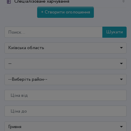
Спеціалізоване харчування
0
+ Створити оголошення
Шукати
Київська область
—
--Виберіть район--
Гривня