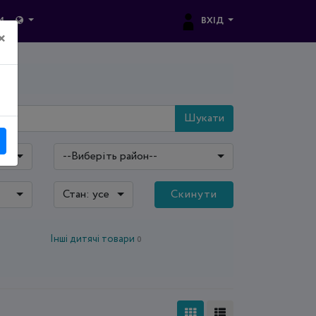
ВХІД
И
×
Шукати
--Виберіть район--
Стан: усе
Скинути
Інші дитячі товари
0