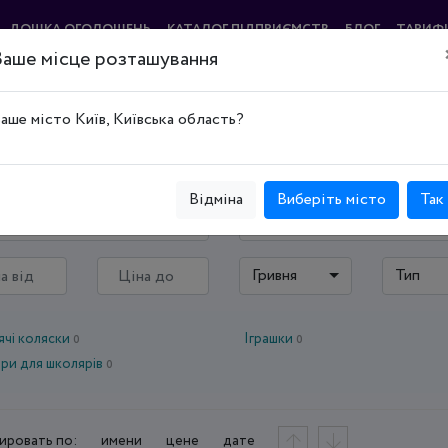
ДОШКА ОГОЛОШЕНЬ
КАТАЛОГ ПІДПРИЄМСТВ
БЛОГ
ТАРИФ
Ваше місце розташування
і дитячі товари
аше місто Київ, Київська область?
Відміна
Виберіть місто
Так
ська область
—
Гривня
Тип
чі коляски
Іграшки
0
0
ри для школярів
0
ировать по:
имени
цене
дате