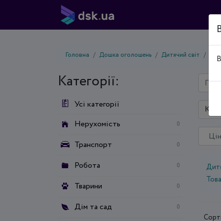
Головна
Дошка оголошень
Дитячий світ
Інш
В
Категорії:
Усі категорії
Київ
Нерухомість
0
Транспорт
0
Робота
0
Дитя
Това
Тварини
0
Дім та сад
0
Сорт