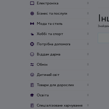
Електроніка
0
Бізнес та послуги
0
Ін
Мода та стиль
0
Знайден
Хоббі та спорт
0
Потрібна допомога
0
Віддам дарма
0
Обмін
0
Дитячий світ
0
Товари для дорослих
0
Освіта
0
Спеціалізоване харчування
0