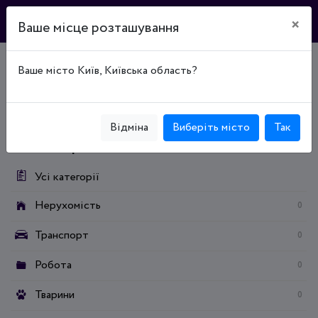
×
Ваше місце розташування
Ваше місто Київ, Київська область?
Головна
Дошка оголошень
Дім та сад
Продукти харчування / напої
Тютюнові вироби та аксесуари
Аксесуари для сигарет
Відміна
Виберіть місто
Так
Категорії:
Усі категорії
Нерухомість
0
Транспорт
0
Робота
0
Тварини
0