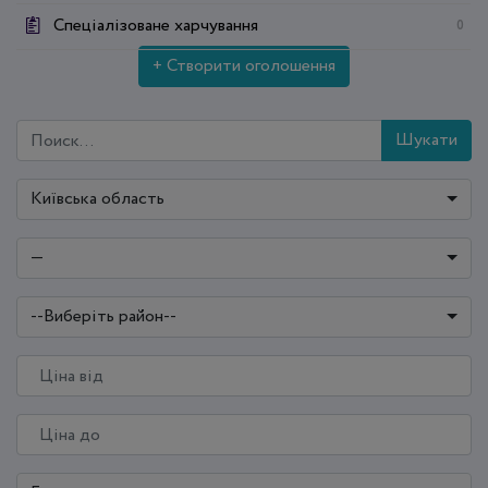
Спеціалізоване харчування
0
+ Створити оголошення
Шукати
Київська область
—
--Виберіть район--