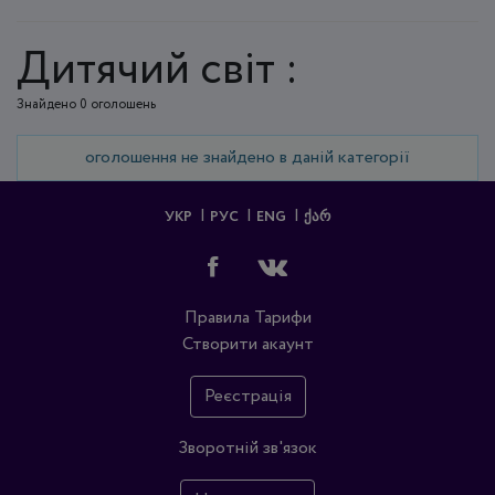
Дитячий світ :
Знайдено 0 оголошень
оголошення не знайдено в даній категорії
УКР
РУС
ENG
ᲥᲐᲠ
Правила
Тарифи
Створити акаунт
Реєстрація
Зворотній зв'язок