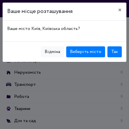
×
Ваше місце розташування
Ваше місто Київ, Київська область?
Головна
Дошка оголошень
Дитячий світ
Категорії:
Відміна
Виберіть місто
Так
Усі категорії
Нерухомість
0
Транспорт
0
Робота
0
Тварини
0
Дім та сад
0