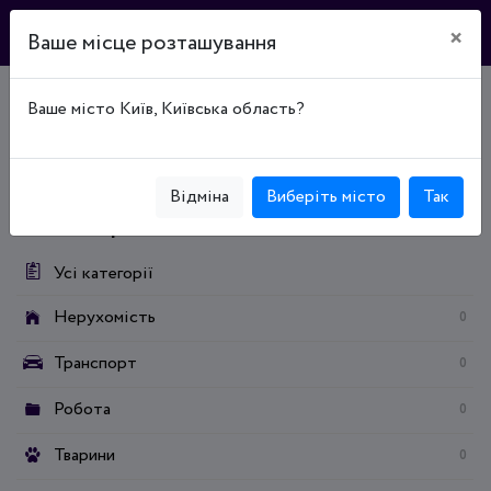
×
Ваше місце розташування
Ваше місто Київ, Київська область?
Головна
Дошка оголошень
Дім та сад
Продукти харчування / напої
Тютюнові вироби та аксесуари
Сигарети
Відміна
Виберіть місто
Так
Категорії:
Усі категорії
Нерухомість
0
Транспорт
0
Робота
0
Тварини
0