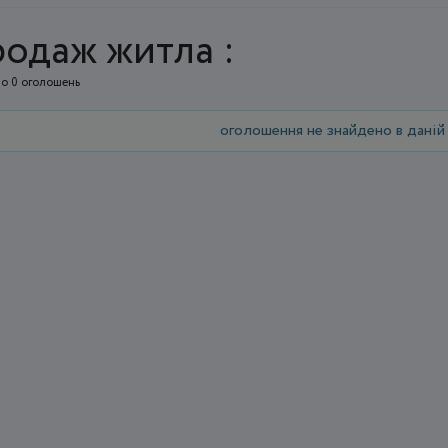
одаж житла :
о 0 оголошень
оголошення не знайдено в даній 