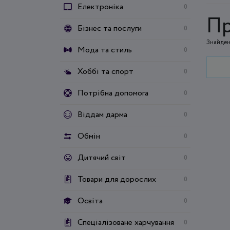
Електроніка
0
Пр
Бізнес та послуги
0
Знайден
Мода та стиль
0
Хоббі та спорт
0
Потрібна допомога
0
Віддам дарма
0
Обмін
0
Дитячий світ
0
Товари для дорослих
0
Освіта
0
Спеціалізоване харчування
0