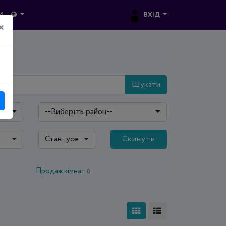
ВХІД
И
×
Шукати
--Виберіть район--
Стан: усе
Скинути
Продаж кімнат
0