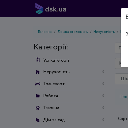
Головна
Дошка оголошень
Нерухомість
Про
В
Категорії:
Усі категорії
Київ
Нерухомість
0
Транспорт
0
Робота
0
Про
Тварини
0
Сорт
Дім та сад
0