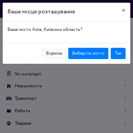
×
Ваше місце розташування
Ваше місто Київ, Київська область?
Головна
Дошка оголошень
Дім та сад
Продукти харчування / напої
Тютюнові вироби та аксесуари
Відміна
Виберіть місто
Так
Категорії:
Усі категорії
Нерухомість
0
Транспорт
0
Робота
0
Тварини
0