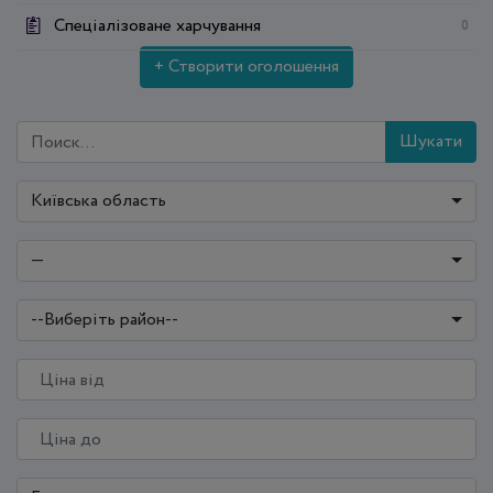
Спеціалізоване харчування
0
+ Створити оголошення
Шукати
Київська область
—
--Виберіть район--