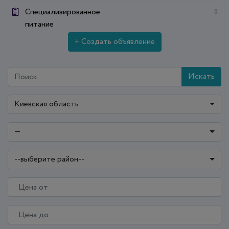
Специализированное
0
питание
+ Создать объявление
Искать
Киевская область
—
--выберите район--