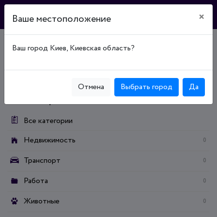
×
Ваше местоположение
Ваш город Киев, Киевская область?
Главная
Доска объявлений
Бизнес и услуги
Строительные услуги
Дизайн интерьера, экстерьера, ландшафтный
Отмена
Выбрать город
Да
Категории:
Все категории
Недвижимость
0
Транспорт
0
Работа
0
Животные
0