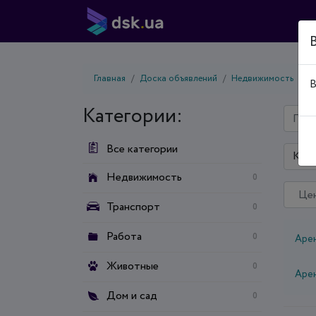
Главная
Доска объявлений
Недвижимость
А
В
Категории:
Все категории
Киев
Недвижимость
0
Транспорт
0
Работа
0
Аре
Животные
0
Аре
Дом и сад
0