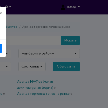
ВХОД
Ы
×
ых объектов
Аренда торговых точек на рынке
Искать
--выберите район--
Состояние: все
Сбросить
Аренда МАФов (малая
архитектурная форма)
0
ов
Аренда торговых точек на рынке
0
0